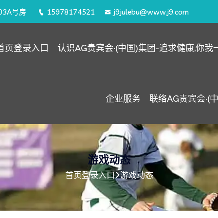
03A号房
15978174521
j9julebu@www.j9.com
首页登录入口
认识AG贵宾会·(中国)集团-追求健康,你
企业服务
联络AG贵宾会·(
游戏动态
首页登录入口
游戏动态