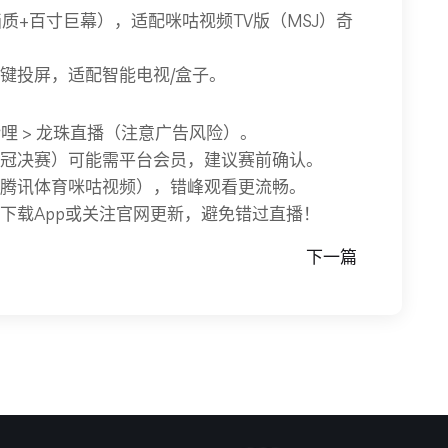
K画质+百寸巨幕），适配咪咕视频TV版（MSJ）奇
键投屏，适配智能电视/盒子。
哔哩 > 龙珠直播（注意广告风险）。
欧冠决赛）可能需平台会员，建议赛前确认。
腾讯体育咪咕视频），错峰观看更流畅。
下载App或关注官网更新，避免错过直播！
下一篇