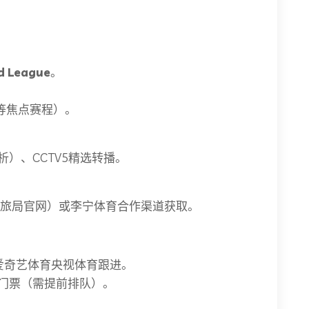
 League
。
栏等焦点赛程）。
析）、CCTV5精选转播。
旅局官网）或李宁体育合作渠道获取。
通过爱奇艺体育央视体育跟进。
场门票（需提前排队）。