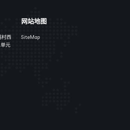
网站地图
埔村西
SiteMap
1单元