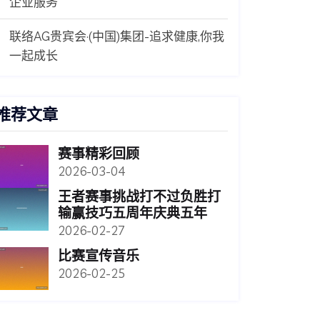
企业服务
联络AG贵宾会·(中国)集团-追求健康,你我
一起成长
推荐文章
赛事精彩回顾
2026-03-04
王者赛事挑战打不过负胜打
输赢技巧五周年庆典五年
2026-02-27
比赛宣传音乐
2026-02-25