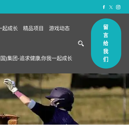
留
我一起成长
精品项目
游戏动态
言
给
我
中国)集团-追求健康,你我一起成长
们